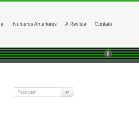
al
Números Anteriores
A Revista
Contato
Ir